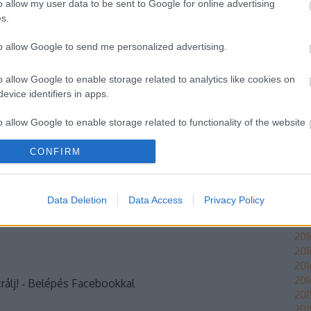
Ter
o allow my user data to be sent to Google for online advertising
han
s.
kel
fog
to allow Google to send me personalized advertising.
mun
yzés trackback címe:
ra
o allow Google to enable storage related to analytics like cookies on
.blog.hu/api/trackback/id/8246410
evice identifiers in apps.
o allow Google to enable storage related to functionality of the website
Kommentek:
telmében felhasználói tartalomnak minősülnek, értük a
szolgáltatás
Ar
CONFIRM
 nem vállal, azokat nem ellenőrzi. Kifogás esetén forduljon a blog
o allow Google to enable storage related to personalization.
sználási feltételekben
és az
adatvédelmi tájékoztatóban
.
201
2016
o allow Google to enable storage related to security, including
Data Deletion
Data Access
Privacy Policy
201
cation functionality and fraud prevention, and other user protection.
201
2016
201
201
201
rálj
! ‐
Belépés Facebookkal
201
201