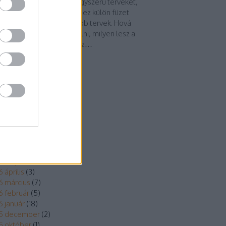
veket készített. Nem is egyszerű terveket,
em olyanokat, amelyekhez külön füzet
lett, határidők, listák, újabb tervek. Hová
 eljutni, mit fog megtanulni, milyen lesz a
kája, a lakása, a teste, az…
binelatna.blog.hu
chívum
6 augusztus
(
16
)
 július
(
31
)
6 június
(
2
)
6 május
(
8
)
 április
(
3
)
6 március
(
7
)
6 február
(
5
)
6 január
(
18
)
5 december
(
2
)
5 október
(
1
)