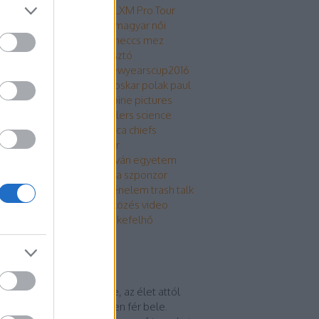
gyel válogatott
link
logo
LXM Pro Tour
yar lacrosse válogatott
magyar női
ogatott
makranczi zalán
meccs
mez
narchs
nagy sportágválasztó
metország
nemzetközi
newyearscup2016
vég válogatott
NYC2016
oskar polak
paul
l
pc ps xbox
petőfi tévé
pine pictures
omó
reklám
rochester rattlers
science
ülés
silesia cup
sisak
skalica chiefs
solás
sport
sterling archer
bálymagyarázat
szent istván egyetem
vattyú
szlovák lacrosse liga
szponzor
ser
térkép
tldr
torna
történelem
trash talk
án dávid
utca embere
ütközés
video
ágbajnokság
werkfilm
Címkefelhő
ogajánló
dik történet
árga virág Sokáig azt hitte, az élet attól
z nagy, ha elég sok minden fér bele.