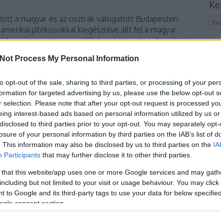
Ke
szott a magyar és az osztrák válogatott Budapesten
 amerikai játékosokkal kiegészülve állt fel a magyar
öbben is magyar nagyszülők leszármazottai, de volt, aki
Fr
Not Process My Personal Information
Cí
 a mezőnyben, és az osztrákok lövéseit is sikerült
to opt-out of the sale, sharing to third parties, or processing of your per
#ro
en találkozott a két válogatott csapat, akkor
formation for targeted advertising by us, please use the below opt-out s
baj
 nyertek. Az év eleji tornáról Urbán Dávid, a magyar
r selection. Please note that after your opt-out request is processed y
bos
acrosse blognak.
eing interest-based ads based on personal information utilized by us or
bu
disclosed to third parties prior to your opt-out. You may separately opt-
cas
losure of your personal information by third parties on the IAB’s list of
dur
. This information may also be disclosed by us to third parties on the
IA
er
Participants
that may further disclose it to other third parties.
Lac
fot
 that this website/app uses one or more Google services and may gath
gy
including but not limited to your visit or usage behaviour. You may click 
hős
 to Google and its third-party tags to use your data for below specifi
ins
ogle consent section.
ka
lab