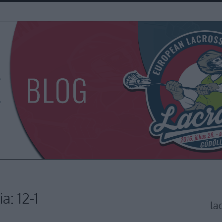
: 12-1
la