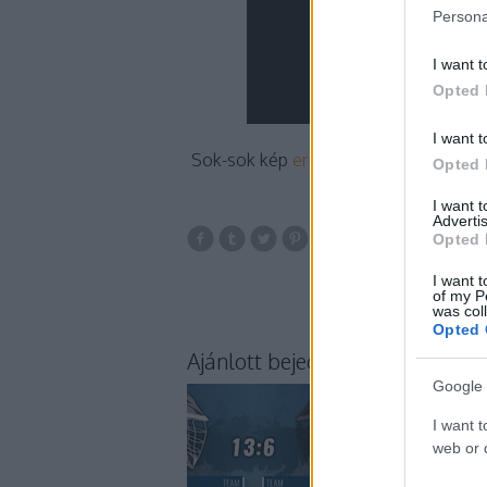
Persona
I want t
Opted 
I want t
Sok-sok kép
erre
.
Opted 
I want 
Advertis
Opted 
meccs
győ
I want t
of my P
was col
Opted 
Ajánlott bejegyzések:
Google 
I want t
web or d