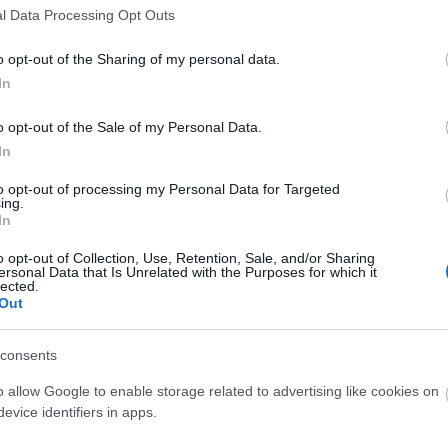
len
l Data Processing Opt Outs
mag
vál
o opt-out of the Sharing of my personal data.
mo
In
né
nor
o opt-out of the Sale of my Personal Data.
rabi
In
pr
sér
to opt-out of processing my Personal Data for Targeted
sor
ing.
Szólj hozzá!
In
sza
zelem
Európa-bajnokság
lacrosse2016
magyar lacrosse
szi
válogatott
o opt-out of Collection, Use, Retention, Sale, and/or Sharing
tea
ersonal Data that Is Unrelated with the Purposes for which it
lected.
urb
Out
vil
Bl
consents
Ötö
o allow Google to enable storage related to advertising like cookies on
A s
evice identifiers in apps.
les