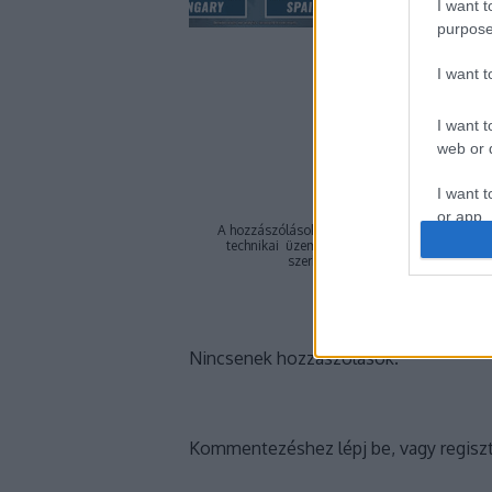
I want t
purpose
I want 
A bejeg
I want t
https://lacrosse
web or d
I want t
or app.
A hozzászólások a
vonatkozó jogszabályok
ér
technikai
üzemeltetője semmilyen felelősséget
I want t
szerkesztőjéhez. Részletek a
Felha
I want t
authenti
Nincsenek hozzászólások.
Kommentezéshez
lépj be
, vagy
regiszt