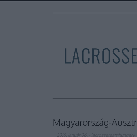
Magyarország-Ausztria
2016. január 06.
-
lacrosseteamhungary