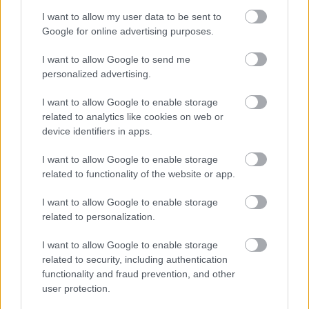
National Team - A-Team (W)11:10 - Cebulax -
I want to allow my user data to be sent to
Tatranské Halušky (M)12:15 - Budapest Blackberries
Google for online advertising purposes.
- Polish National Team (W)13:20 - Toblerone - SIS
Storm (M)14:25 - A-Team - Budapest Blackberries
I want to allow Google to send me
(W)15:30 - Men's Bronze Game16:35 - Men's Gold
personalized advertising.
Game17:40 -…
I want to allow Google to enable storage
related to analytics like cookies on web or
device identifiers in apps.
I want to allow Google to enable storage
related to functionality of the website or app.
I want to allow Google to enable storage
related to personalization.
I want to allow Google to enable storage
related to security, including authentication
functionality and fraud prevention, and other
user protection.