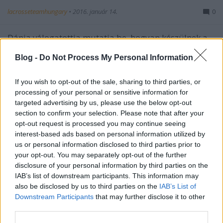
lacrosseteamhungary
•
2016. január 14.
0
Dánia válogatottja mutatja be, hogyan készülnek a
nyári lacrosse Eb-re. Hajnalban, fagyban a pályán,
Blog -
Do Not Process My Personal Information
vagy éppen fűtött konditeremben az erőnléti
edzővel.
If you wish to opt-out of the sale, sharing to third parties, or
processing of your personal or sensitive information for
targeted advertising by us, please use the below opt-out
section to confirm your selection. Please note that after your
opt-out request is processed you may continue seeing
interest-based ads based on personal information utilized by
us or personal information disclosed to third parties prior to
your opt-out. You may separately opt-out of the further
disclosure of your personal information by third parties on the
IAB’s list of downstream participants. This information may
also be disclosed by us to third parties on the
IAB’s List of
Downstream Participants
that may further disclose it to other
third parties.