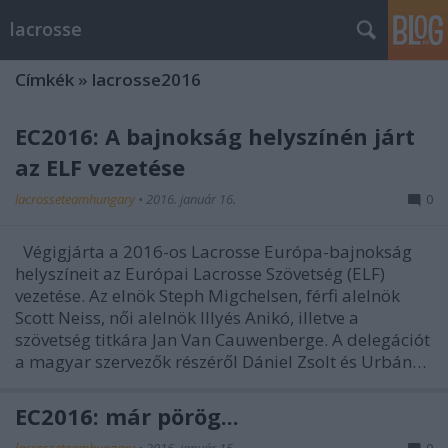
lacrosse
Címkék
»
lacrosse2016
EC2016: A bajnokság helyszínén járt
az ELF vezetése
lacrosseteamhungary
•
2016. január 16.
0
Végigjárta a 2016-os Lacrosse Európa-bajnokság
helyszíneit az Európai Lacrosse Szövetség (ELF)
vezetése. Az elnök Steph Migchelsen, férfi alelnök
Scott Neiss, női alelnök Illyés Anikó, illetve a
szövetség titkára Jan Van Cauwenberge. A delegációt
a magyar szervezők részéről Dániel Zsolt és Urbán…
EC2016: már pörög...