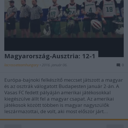
Magyarország-Ausztria: 12-1
lacrosseteamhungary
•
2016. január 06.
0
Európa-bajnoki felkészítő meccset játszott a magyar
és az osztrák válogatott Budapesten január 2-án. A
Vasas FC fedett pályáján amerikai játékosokkal
kiegészülve állt fel a magyar csapat. Az amerikai
játékosok között többen is magyar nagyszülők
leszármazottai, de volt, aki most először járt…