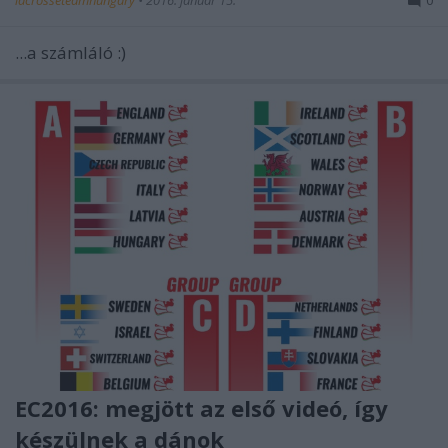
lacrosseteamhungary
•
2016. január 15.
0
...a számláló :)
EC2016: megjött az első videó, így
készülnek a dánok