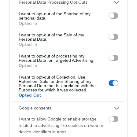
Please note that this website/app uses one or more Google
Personal Data Processing Opt Outs
services and may gather and store information including but
EC2016: a legerősebb csoportba
not limited to your visit or usage behaviour. You may click to
I want to opt-out of the Sharing of my
personal data.
grant or deny consent to Google and its third-party tags to
került Magyarország
Opted In
use your data for below specified purposes in below Google
consent section.
lacrosseteamhungary
•
2016. január 10.
0
I want to opt-out of the Sale of my
Personal Data.
Opted In
Kisorsolták a 2016-os Lacrosse Európa-bajnokság
csoportjait. Nem lesz könnyű dolga a magyar
I want to opt-out of processing my
Personal Data for Targeted Advertising.
válogatottnak. A házigazda Magyarország a 2012-es
Opted In
Eb győztese, Anglia és az ötödik helyezett
Németország mellé került az A csoportba. A
I want to opt-out of Collection, Use,
Retention, Sale, and/or Sharing of my
magyarokkal együtt szintén újonc szlovének a C
Personal Data that Is Unrelated with the
csoportban indulnak, míg…
Purposes for which it was collected.
Opted Out
NYC2016 vasárnapi program
Google consents
lacrosseteamhungary
•
2016. január 10.
0
I want to allow Google to enable storage
related to advertising like cookies on web or
device identifiers in apps.
New Year's Cup 2016 január 10. 10:05 - Polish