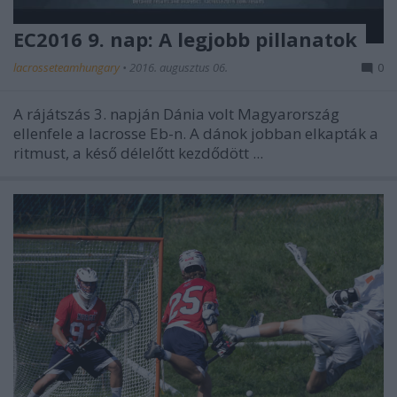
EC2016 9. nap: A legjobb pillanatok
lacrosseteamhungary
•
2016. augusztus 06.
0
A rájátszás 3. napján Dánia volt Magyarország
ellenfele a lacrosse Eb-n. A dánok jobban elkapták a
ritmust, a késő délelőtt kezdődött ...