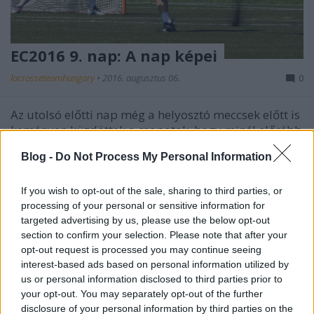
EC2016 9. nap: A nap képei
lacrosseteamhungary
•
2016. augusztus 06.
0
Az utolsó előtti nap még a helyosztó meccsek előtt is
keményen küzdöttek a csapatok, hogy minél előrébb
kerüljenek a ranglistán. Repültek az ...
Blog -
Do Not Process My Personal Information
If you wish to opt-out of the sale, sharing to third parties, or
processing of your personal or sensitive information for
targeted advertising by us, please use the below opt-out
section to confirm your selection. Please note that after your
opt-out request is processed you may continue seeing
interest-based ads based on personal information utilized by
us or personal information disclosed to third parties prior to
your opt-out. You may separately opt-out of the further
disclosure of your personal information by third parties on the