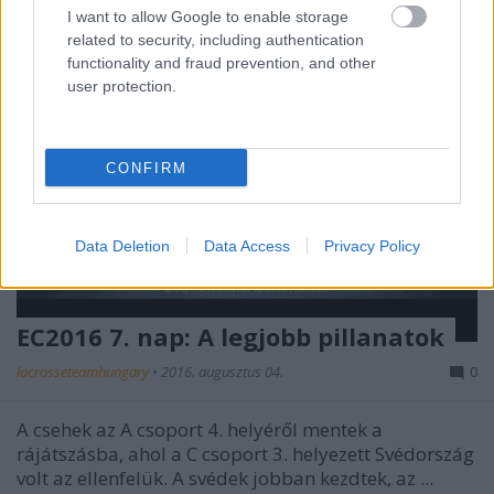
I want to allow Google to enable storage
related to security, including authentication
functionality and fraud prevention, and other
user protection.
CONFIRM
Data Deletion
Data Access
Privacy Policy
EC2016 7. nap: A legjobb pillanatok
lacrosseteamhungary
•
2016. augusztus 04.
0
A csehek az A csoport 4. helyéről mentek a
rájátszásba, ahol a C csoport 3. helyezett Svédország
volt az ellenfelük. A svédek jobban kezdtek, az ...