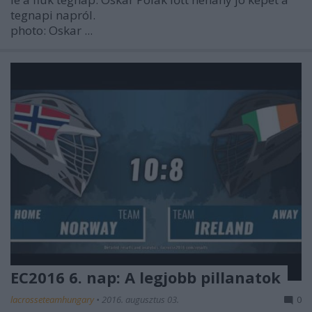
tegnapi napról.
photo: Oskar ...
EC2016 6. nap: A legjobb pillanatok
lacrosseteamhungary
•
2016. augusztus 03.
0