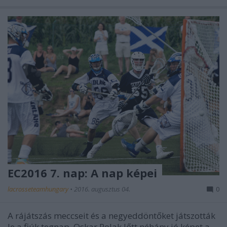
EC2016 7. nap: A nap képei
lacrosseteamhungary
•
2016. augusztus 04.
0
A rájátszás meccseit és a negyeddöntőket játszották
le a fiúk tegnap. Oskar Polak lőtt néhány jó képet a