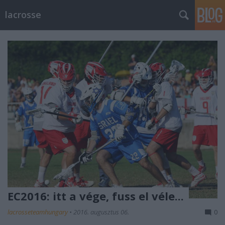
lacrosse
EC2016: itt a vége, fuss el véle...
lacrosseteamhungary
•
2016. augusztus 06.
0