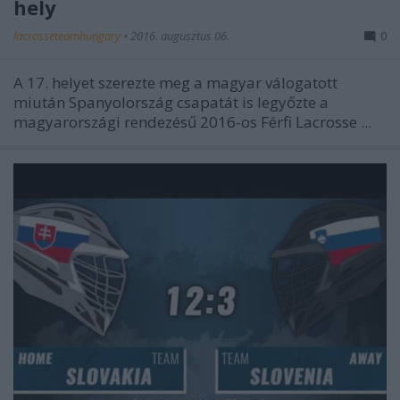
hely
lacrosseteamhungary
•
2016. augusztus 06.
0
A 17. helyet szerezte meg a magyar válogatott
miután Spanyolország csapatát is legyőzte a
magyarországi rendezésű 2016-os Férfi Lacrosse ...