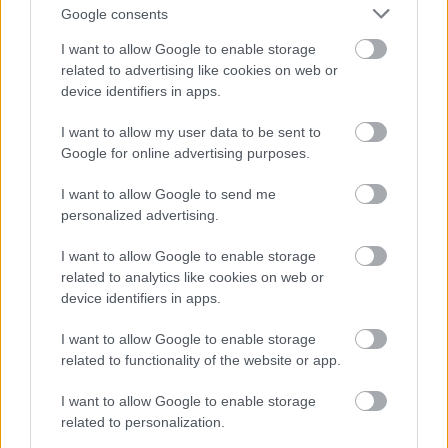
Google consents
I want to allow Google to enable storage
related to advertising like cookies on web or
device identifiers in apps.
I want to allow my user data to be sent to
Google for online advertising purposes.
I want to allow Google to send me
personalized advertising.
EC2016 8. nap: A nap képei
I want to allow Google to enable storage
related to analytics like cookies on web or
lacrosseteamhungary
•
2016. augusztus 05.
0
device identifiers in apps.
Csütörtökön fény derült arra, hogy mely csapatok
I want to allow Google to enable storage
csapnak össze az bronz és arany meccse. Már csak
related to functionality of the website or app.
két nap a fináléig, pénteken a helyosztók ...
I want to allow Google to enable storage
related to personalization.