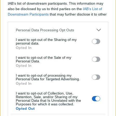
IAB’s list of downstream participants. This information may
also be disclosed by us to third parties on the
IAB’s List of
Downstream Participants
that may further disclose it to other
third parties.
Please note that this website/app uses one or more Google
Personal Data Processing Opt Outs
services and may gather and store information including but
not limited to your visit or usage behaviour. You may click to
I want to opt-out of the Sharing of my
personal data.
grant or deny consent to Google and its third-party tags to
Opted In
use your data for below specified purposes in below Google
EC2016 8.nap: A legjobb pillanatok
consent section.
I want to opt-out of the Sale of my
Personal Data.
lacrosseteamhungary
•
2016. augusztus 05.
0
Opted In
I want to opt-out of processing my
A címvédő fölényes győzelmet aratott Finnország
Personal Data for Targeted Advertising.
válogatottja fölött a negyed-döntőben, a meccs vége
Opted In
14:1 az angoloknak, akik így biztosan ott ...
I want to opt-out of Collection, Use,
Retention, Sale, and/or Sharing of my
Personal Data that Is Unrelated with the
Purposes for which it was collected.
Opted Out